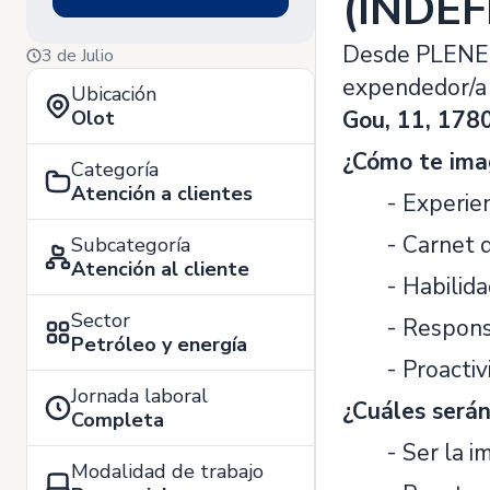
(INDEF
Desde PLENERG
3 de Julio
expendedor/a 
Ubicación
Olot
Gou, 11, 1780
¿Cómo te ima
Categoría
Atención a clientes
- Experie
- Carnet 
Subcategoría
Atención al cliente
- Habilida
Sector
- Respons
Petróleo y energía
- Proactiv
Jornada laboral
¿Cuáles serán
Completa
- Ser la i
Modalidad de trabajo