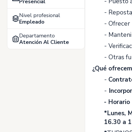
- Puesto a
Presencial
- Reposta
Nivel profesional
Empleado
- Ofrecer 
- Mantenim
Departamento
Atención Al Cliente
- Verifica
- Otras f
¿Qué ofrecem
-
Contrat
-
Incorpor
- Horario
*Lunes, M
16.30 a 1