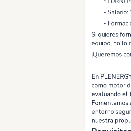
*
TURNOS 
- Salario
- Formaci
Si quieres fo
equipo, no lo 
¡Queremos co
En PLENERGY i
como motor de
evaluando el t
Fomentamos ac
entorno seguro
nuestra propu