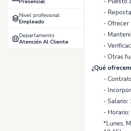
- Puesto a
Presencial
- Reposta
Nivel profesional
Empleado
- Ofrecer 
- Mantenim
Departamento
Atención Al Cliente
- Verifica
- Otras f
¿Qué ofrecem
- Contrat
- Incorpor
- Salario
- Horario:
*Lunes, M