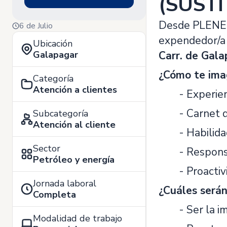
(SUSTI
Desde PLENERG
6 de Julio
expendedor/a 
Ubicación
Galapagar
Carr. de Gala
¿Cómo te ima
Categoría
Atención a clientes
- Experie
- Carnet 
Subcategoría
Atención al cliente
- Habilida
Sector
- Respons
Petróleo y energía
- Proactiv
Jornada laboral
¿Cuáles serán
Completa
- Ser la i
Modalidad de trabajo