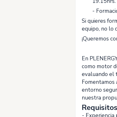
19.15hrs.
- Formaci
Si quieres fo
equipo, no lo 
¡Queremos co
En PLENERGY i
como motor de
evaluando el t
Fomentamos ac
entorno seguro
nuestra propu
Requisito
- Experiencia 