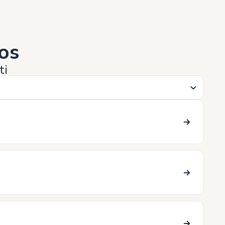
os
ti