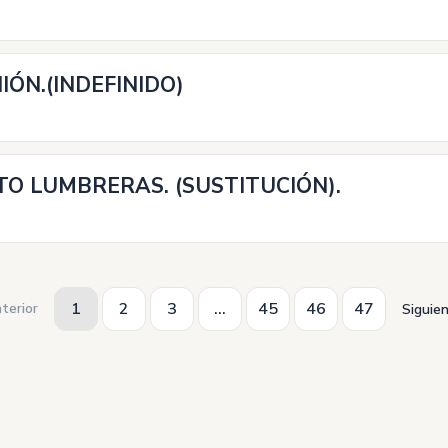
ÓN.(INDEFINIDO)
O LUMBRERAS. (SUSTITUCIÓN).
1
2
3
...
45
46
47
terior
Siguie